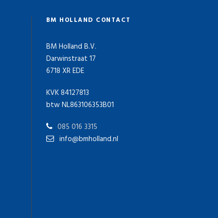
BM HOLLAND CONTACT
BM Holland B.V.
Darwinstraat 17
6718 XR EDE
KVK 84127813
btw NL863106353B01
085 016 3315
info@bmholland.nl