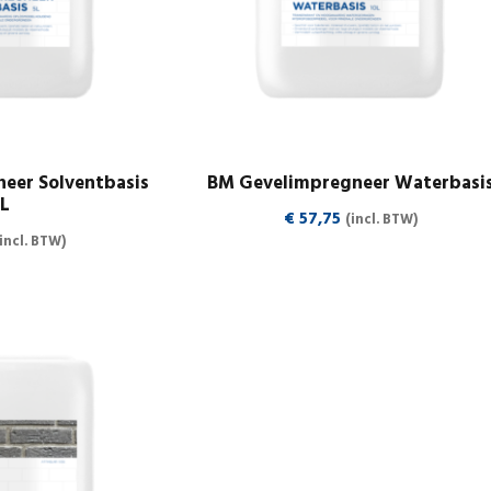
eer Solventbasis
BM Gevelimpregneer Waterbasi
5L
€
57,75
(incl. BTW)
(incl. BTW)