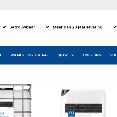
Betrouwbaar
Meer dan 20 jaar ervaring
N
WAAR VERKRIJGBAAR
OVER ONS
SER
SHOP